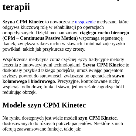
terapii
Szyna CPM Kinetec
to nowoczesne
urządzenie
medyczne, które
odgrywa kluczową rolę w rehabilitacji po operacjach
ortopedycznych. Dzięki mechanizmowi
ciągłego ruchu biernego
(CPM – Continuous Passive Motion)
wspomaga regenerację
tkanek, zwiększa zakres ruchu w stawach i minimalizuje ryzyko
powikłań, takich jak przykurcze czy zrosty.
Współczesna medycyna coraz częściej łączy tradycyjne metody
leczenia z innowacyjnymi technologiami.
Szyna CPM Kinetec
to
doskonały przykład takiego podejścia, umożliwiając pacjentom
szybszy powrót do sprawności, zwłaszcza po operacjach
stawu
kolanowego i biodrowego
. Precyzyjne, kontrolowane ruchy
wspierają odbudowę funkcji stawu, jednocześnie łagodząc ból i
redukując obrzęk.
Modele szyn CPM Kinetec
Na rynku dostępnych jest wiele modeli
szyn CPM Kinetec
,
dostosowanych do różnych potrzeb pacjentów. Niektóre z nich
oferują zaawansowane funkcje, takie jak: