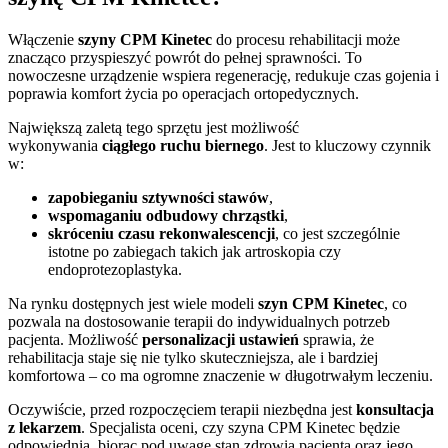
Włączenie
szyny CPM Kinetec
do procesu rehabilitacji może
znacząco przyspieszyć powrót do pełnej sprawności. To
nowoczesne urządzenie wspiera regenerację, redukuje czas gojenia i
poprawia komfort życia po operacjach ortopedycznych.
Największą zaletą tego sprzętu jest możliwość
wykonywania
ciągłego ruchu biernego
. Jest to kluczowy czynnik
w:
zapobieganiu sztywności stawów
,
wspomaganiu odbudowy chrząstki
,
skróceniu czasu rekonwalescencji
, co jest szczególnie
istotne po zabiegach takich jak artroskopia czy
endoprotezoplastyka.
Na rynku dostępnych jest wiele modeli
szyn CPM Kinetec
, co
pozwala na dostosowanie terapii do indywidualnych potrzeb
pacjenta. Możliwość
personalizacji ustawień
sprawia, że
rehabilitacja staje się nie tylko skuteczniejsza, ale i bardziej
komfortowa – co ma ogromne znaczenie w długotrwałym leczeniu.
Oczywiście, przed rozpoczęciem terapii niezbędna jest
konsultacja
z lekarzem
. Specjalista oceni, czy szyna CPM Kinetec będzie
odpowiednia, biorąc pod uwagę stan zdrowia pacjenta oraz jego