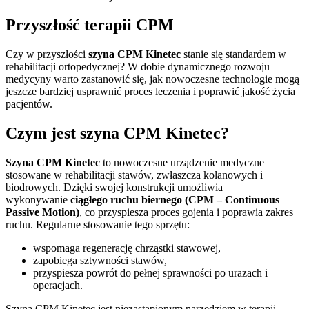
Przyszłość terapii CPM
Czy w przyszłości
szyna CPM Kinetec
stanie się standardem w
rehabilitacji ortopedycznej? W dobie dynamicznego rozwoju
medycyny warto zastanowić się, jak nowoczesne technologie mogą
jeszcze bardziej usprawnić proces leczenia i poprawić jakość życia
pacjentów.
Czym jest szyna CPM Kinetec?
Szyna CPM Kinetec
to nowoczesne urządzenie medyczne
stosowane w rehabilitacji stawów, zwłaszcza kolanowych i
biodrowych. Dzięki swojej konstrukcji umożliwia
wykonywanie
ciągłego ruchu biernego (CPM – Continuous
Passive Motion)
, co przyspiesza proces gojenia i poprawia zakres
ruchu. Regularne stosowanie tego sprzętu:
wspomaga regenerację chrząstki stawowej,
zapobiega sztywności stawów,
przyspiesza powrót do pełnej sprawności po urazach i
operacjach.
Szyna CPM Kinetec jest niezastąpionym narzędziem w terapii