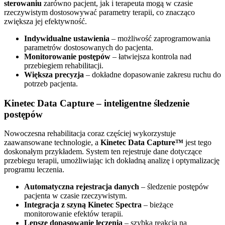
sterowaniu
zarówno pacjent, jak i terapeuta mogą w czasie
rzeczywistym dostosowywać parametry terapii, co znacząco
zwiększa jej efektywność.
Indywidualne ustawienia
– możliwość zaprogramowania
parametrów dostosowanych do pacjenta.
Monitorowanie postępów
– łatwiejsza kontrola nad
przebiegiem rehabilitacji.
Większa precyzja
– dokładne dopasowanie zakresu ruchu do
potrzeb pacjenta.
Kinetec Data Capture – inteligentne śledzenie
postępów
Nowoczesna rehabilitacja coraz częściej wykorzystuje
zaawansowane technologie, a
Kinetec Data Capture™
jest tego
doskonałym przykładem. System ten rejestruje dane dotyczące
przebiegu terapii, umożliwiając ich dokładną analizę i optymalizację
programu leczenia.
Automatyczna rejestracja danych
– śledzenie postępów
pacjenta w czasie rzeczywistym.
Integracja z szyną Kinetec Spectra
– bieżące
monitorowanie efektów terapii.
Lepsze dopasowanie leczenia
– szybka reakcja na