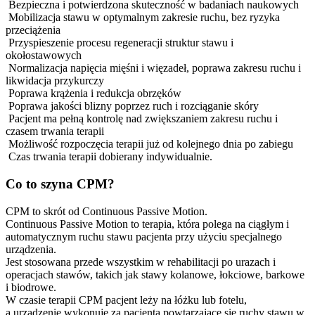
Bezpieczna i potwierdzona skuteczność w badaniach naukowych
Mobilizacja stawu w optymalnym zakresie ruchu, bez ryzyka
przeciążenia
Przyspieszenie procesu regeneracji struktur stawu i
okołostawowych
Normalizacja napięcia mięśni i więzadeł, poprawa zakresu ruchu i
likwidacja przykurczy
Poprawa krążenia i redukcja obrzęków
Poprawa jakości blizny poprzez ruch i rozciąganie skóry
Pacjent ma pełną kontrolę nad zwiększaniem zakresu ruchu i
czasem trwania terapii
Możliwość rozpoczęcia terapii już od kolejnego dnia po zabiegu
Czas trwania terapii dobierany indywidualnie.
Co to szyna CPM?
CPM to skrót od Continuous Passive Motion.
Continuous Passive Motion to terapia, która polega na ciągłym i
automatycznym ruchu stawu pacjenta przy użyciu specjalnego
urządzenia.
Jest stosowana przede wszystkim w rehabilitacji po urazach i
operacjach stawów, takich jak stawy kolanowe, łokciowe, barkowe
i biodrowe.
W czasie terapii CPM pacjent leży na łóżku lub fotelu,
a urządzenie wykonuje za pacjenta powtarzające się ruchy stawu w