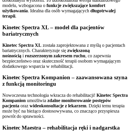
doskonałym wyborem. To udoskonalona wersja standardowego
modelu, wzbogacona o
funkcje zwiększające komfort
użytkowania
. Idealna dla osób wymagających
długotrwałej
terapii
.
Kinetec Spectra XL – model dla pacjentów
bariatrycznych
Kinetec Spectra XL
została zaprojektowana z myślą o pacjentach
bariatrycznych. Charakteryzuje się
zwiększoną
nośnością
i
rozszerzonym zakresem ruchu
, co zapewnia
bezpieczeństwo oraz skuteczność terapii osobom wymagającym
dodatkowego wsparcia w rehabilitacji.
Kinetec Spectra Kompanion – zaawansowana szyna
z funkcją monitoringu
Nowoczesna technologia wkracza do rehabilitacji!
Kinetec Spectra
Kompanion
umożliwia
zdalne monitorowanie postępów
pacjenta
oraz
wideokonsultacje z lekarzem
. Dzięki temu terapia
może być na bieżąco dostosowywana, co znacząco przyspiesza
powrót do sprawności.
Kinetec Maestra – rehabilitacja ręki i nadgarstka