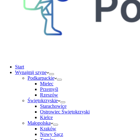
Start
Wynajmij szynę
Podkarpackie
Mielec
Przemyśl
Rzeszów
Świętokrzyskie
Starachowice
Ostrowiec Świętokrzyski
Kielce
Małopolska
Kraków
Nowy Sącz
Tarnów