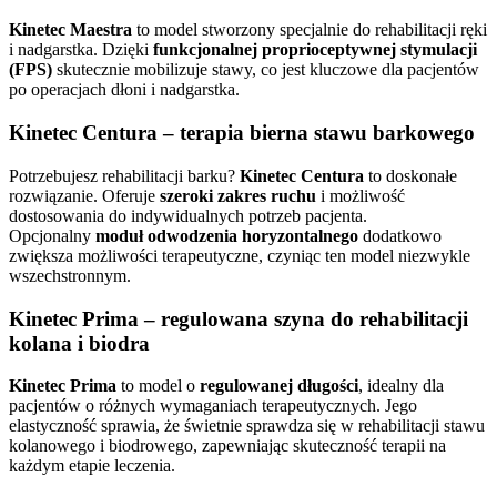
Kinetec Maestra
to model stworzony specjalnie do rehabilitacji ręki
i nadgarstka. Dzięki
funkcjonalnej proprioceptywnej stymulacji
(FPS)
skutecznie mobilizuje stawy, co jest kluczowe dla pacjentów
po operacjach dłoni i nadgarstka.
Kinetec Centura – terapia bierna stawu barkowego
Potrzebujesz rehabilitacji barku?
Kinetec Centura
to doskonałe
rozwiązanie. Oferuje
szeroki zakres ruchu
i możliwość
dostosowania do indywidualnych potrzeb pacjenta.
Opcjonalny
moduł odwodzenia horyzontalnego
dodatkowo
zwiększa możliwości terapeutyczne, czyniąc ten model niezwykle
wszechstronnym.
Kinetec Prima – regulowana szyna do rehabilitacji
kolana i biodra
Kinetec Prima
to model o
regulowanej długości
, idealny dla
pacjentów o różnych wymaganiach terapeutycznych. Jego
elastyczność sprawia, że świetnie sprawdza się w rehabilitacji stawu
kolanowego i biodrowego, zapewniając skuteczność terapii na
każdym etapie leczenia.