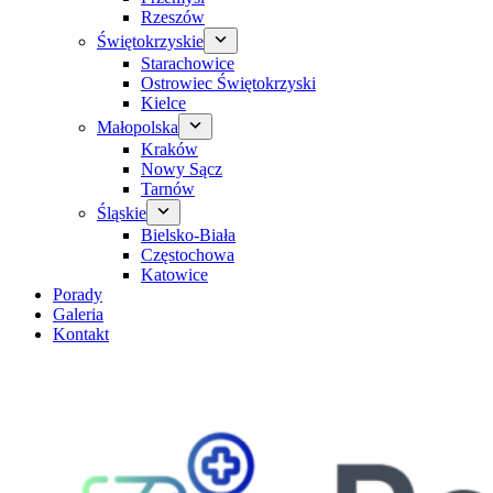
Rzeszów
Świętokrzyskie
Starachowice
Ostrowiec Świętokrzyski
Kielce
Małopolska
Kraków
Nowy Sącz
Tarnów
Śląskie
Bielsko-Biała
Częstochowa
Katowice
Porady
Galeria
Kontakt