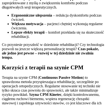
zaprojektowane z myślą o zwiększeniu komfortu podczas
długotrwałych sesji terapeutycznych.
Ergonomiczne ulepszenia
– redukcja dyskomfortu podczas
ćwiczeń.
Większa motywacja
– pacjenci chętniej wykonują regularne
ćwiczenia.
Lepsze efekty terapii
– komfort przekłada się na skuteczność
rehabilitacji.
Co przyniesie przyszłość w dziedzinie rehabilitacji? Czy technologia
pozwoli na jeszcze większą personalizację terapii?
Czas pokaże,
ale jedno jest pewne – rozwój w tej dziedzinie nie zwalnia
tempa.
Korzyści z terapii na szynie CPM
Terapia na szynie CPM (
Continuous Passive Motion
) to
sprawdzona metoda przyspieszająca rehabilitację, szczególnie po
operacjach ortopedycznych. Regularne stosowanie tej techniki nie
tylko skraca czas powrotu do sprawności, ale także minimalizuje
ryzyko powikłań.
Szyna CPM Kinetec
, dzięki kontrolowanemu,
ciągłemu ruchowi biernemu, wspiera regenerację chrząstki
stawowej i zapobiega sztywności stawów, co jest kluczowe dla ich