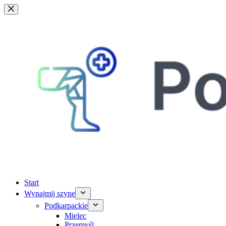
Przejdź
do
treści
Start
Wynajmij szynę
Podkarpackie
Mielec
Przemyśl