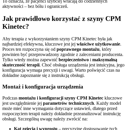
To oznacza, że pacjenci szybciej wracają do codziennych
aktywności – bez bólu i ograniczeń.
Jak prawidłowo korzystać z szyny CPM
Kinetec?
Aby terapia z wykorzystaniem szyny CPM Kinetec była jak
najbardziej efektywna, kluczowe jest jej
właściwe użytkowanie
.
Proces ten rozpoczyna się od
poprawnego montażu
, który
powinien być przeprowadzony zgodnie z zaleceniami producenta.
Tylko wtedy można zapewnić
bezpieczeństwo
i
maksymalną
skuteczność terapii
. Choć obsługa urządzenia jest intuicyjna, jego
konfiguracja wymaga precyzji i uwagi. Warto poświęcić czas na
dokładne zapoznanie się z instrukcją obsługi.
Montaż i konfiguracja urządzenia
Podczas
montażu i konfiguracji szyny CPM Kinetec
kluczowe
jest uwzględnienie jej
parametrów technicznych
. Każdy model
może mieć inne wymagania dotyczące ustawień, dlatego przed
rozpoczęciem terapii należy dokładnie przeanalizować instrukcję
obsługi. Szczególną uwagę należy zwrócić na:
Kąt zgięcia i wyprostu
– precyzyjne dostosowanie tych