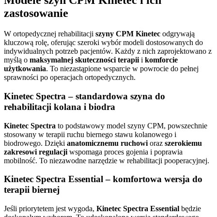
Modele szyn CPM Kinetec i ich
zastosowanie
W ortopedycznej rehabilitacji
szyny CPM Kinetec
odgrywają
kluczową rolę, oferując szeroki wybór modeli dostosowanych do
indywidualnych potrzeb pacjentów. Każdy z nich zaprojektowano z
myślą o
maksymalnej skuteczności terapii
i
komforcie
użytkowania
. To niezastąpione wsparcie w powrocie do pełnej
sprawności po operacjach ortopedycznych.
Kinetec Spectra – standardowa szyna do
rehabilitacji kolana i biodra
Kinetec Spectra
to podstawowy model szyny CPM, powszechnie
stosowany w terapii ruchu biernego stawu kolanowego i
biodrowego. Dzięki
anatomicznemu ruchowi
oraz
szerokiemu
zakresowi regulacji
wspomaga proces gojenia i poprawia
mobilność. To niezawodne narzędzie w rehabilitacji pooperacyjnej.
Kinetec Spectra Essential – komfortowa wersja do
terapii biernej
Jeśli priorytetem jest wygoda,
Kinetec Spectra Essential
będzie