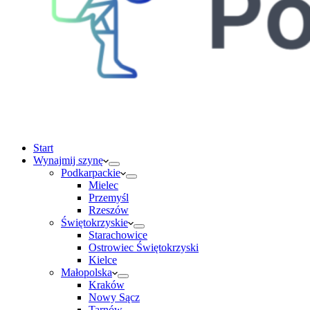
Start
Wynajmij szynę
Podkarpackie
Mielec
Przemyśl
Rzeszów
Świętokrzyskie
Starachowice
Ostrowiec Świętokrzyski
Kielce
Małopolska
Kraków
Nowy Sącz
Tarnów