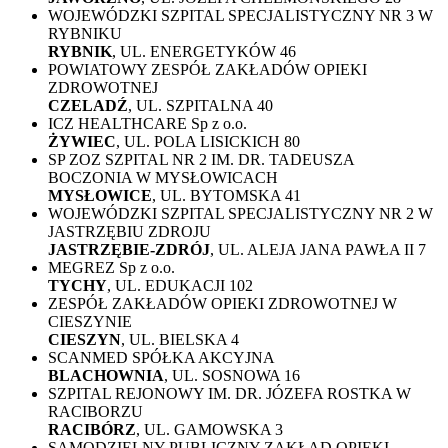
WOJEWÓDZKI SZPITAL SPECJALISTYCZNY NR 3 W
RYBNIKU
RYBNIK
, UL. ENERGETYKÓW 46
POWIATOWY ZESPÓŁ ZAKŁADÓW OPIEKI
ZDROWOTNEJ
CZELADŹ
, UL. SZPITALNA 40
ICZ HEALTHCARE Sp z o.o.
ŻYWIEC
, UL. POLA LISICKICH 80
SP ZOZ SZPITAL NR 2 IM. DR. TADEUSZA
BOCZONIA W MYSŁOWICACH
MYSŁOWICE
, UL. BYTOMSKA 41
WOJEWÓDZKI SZPITAL SPECJALISTYCZNY NR 2 W
JASTRZĘBIU ZDROJU
JASTRZĘBIE-ZDRÓJ
, UL. ALEJA JANA PAWŁA II 7
MEGREZ Sp z o.o.
TYCHY
, UL. EDUKACJI 102
ZESPÓŁ ZAKŁADÓW OPIEKI ZDROWOTNEJ W
CIESZYNIE
CIESZYN
, UL. BIELSKA 4
SCANMED SPÓŁKA AKCYJNA
BLACHOWNIA
, UL. SOSNOWA 16
SZPITAL REJONOWY IM. DR. JÓZEFA ROSTKA W
RACIBORZU
RACIBÓRZ
, UL. GAMOWSKA 3
SAMODZIELNY PUBLICZNY ZAKŁAD OPIEKI