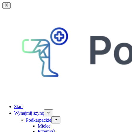
Przejdź
do
treści
Start
Wynajmij szynę
Podkarpackie
Mielec
Przemyśl