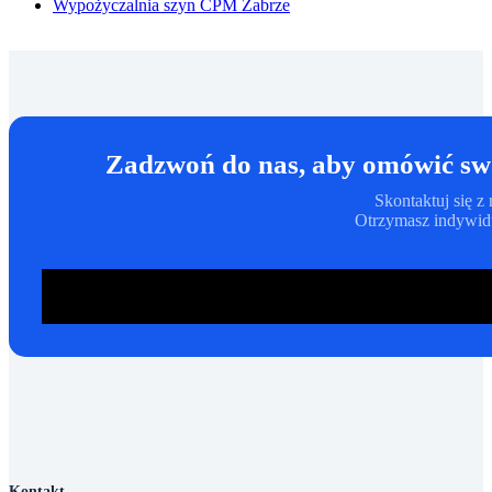
Wypożyczalnia szyn CPM Zabrze
Zadzwoń do nas, aby omówić swo
Skontaktuj się 
Otrzymasz indywidu
ZADZWOŃ: 780 623 881
Kontakt