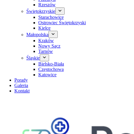
Rzeszów
Świętokrzyskie
Starachowice
Ostrowiec Świętokrzyski
Kielce
Małopolska
Kraków
Nowy Sącz
Tarnów
Śląskie
Bielsko-Biała
Częstochowa
Katowice
Porady
Galeria
Kontakt