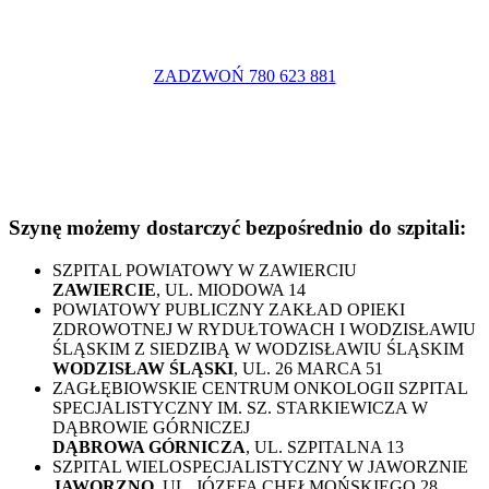
ZADZWOŃ 780 623 881
Szynę możemy dostarczyć bezpośrednio do szpitali:
SZPITAL POWIATOWY W ZAWIERCIU
ZAWIERCIE
, UL. MIODOWA 14
POWIATOWY PUBLICZNY ZAKŁAD OPIEKI
ZDROWOTNEJ W RYDUŁTOWACH I WODZISŁAWIU
ŚLĄSKIM Z SIEDZIBĄ W WODZISŁAWIU ŚLĄSKIM
WODZISŁAW ŚLĄSKI
, UL. 26 MARCA 51
ZAGŁĘBIOWSKIE CENTRUM ONKOLOGII SZPITAL
SPECJALISTYCZNY IM. SZ. STARKIEWICZA W
DĄBROWIE GÓRNICZEJ
DĄBROWA GÓRNICZA
, UL. SZPITALNA 13
SZPITAL WIELOSPECJALISTYCZNY W JAWORZNIE
JAWORZNO
, UL. JÓZEFA CHEŁMOŃSKIEGO 28