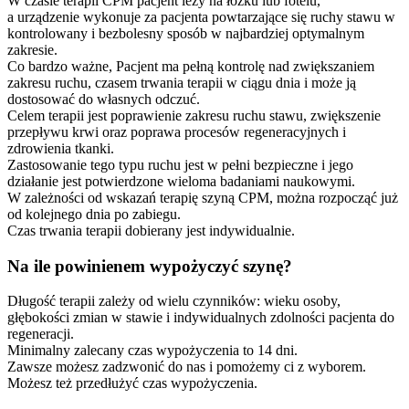
W czasie terapii CPM pacjent leży na łóżku lub fotelu,
a urządzenie wykonuje za pacjenta powtarzające się ruchy stawu w
kontrolowany i bezbolesny sposób w najbardziej optymalnym
zakresie.
Co bardzo ważne, Pacjent ma pełną kontrolę nad zwiększaniem
zakresu ruchu, czasem trwania terapii w ciągu dnia i może ją
dostosować do własnych odczuć.
Celem terapii jest poprawienie zakresu ruchu stawu, zwiększenie
przepływu krwi oraz poprawa procesów regeneracyjnych i
zdrowienia tkanki.
Zastosowanie tego typu ruchu jest w pełni bezpieczne i jego
działanie jest potwierdzone wieloma badaniami naukowymi.
W zależności od wskazań terapię szyną CPM, można rozpocząć już
od kolejnego dnia po zabiegu.
Czas trwania terapii dobierany jest indywidualnie.
Na ile powinienem wypożyczyć szynę?
Długość terapii zależy od wielu czynników: wieku osoby,
głębokości zmian w stawie i indywidualnych zdolności pacjenta do
regeneracji.
Minimalny zalecany czas wypożyczenia to 14 dni.
Zawsze możesz zadzwonić do nas i pomożemy ci z wyborem.
Możesz też przedłużyć czas wypożyczenia.