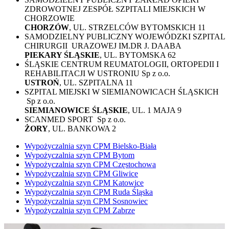
ZDROWOTNEJ ZESPÓŁ SZPITALI MIEJSKICH W
CHORZOWIE
CHORZÓW
, UL. STRZELCÓW BYTOMSKICH 11
SAMODZIELNY PUBLICZNY WOJEWÓDZKI SZPITAL
CHIRURGII URAZOWEJ IM.DR J. DAABA
PIEKARY ŚLĄSKIE
, UL. BYTOMSKA 62
ŚLĄSKIE CENTRUM REUMATOLOGII, ORTOPEDII I
REHABILITACJI W USTRONIU Sp z o.o.
USTROŃ
, UL. SZPITALNA 11
SZPITAL MIEJSKI W SIEMIANOWICACH ŚLĄSKICH
Sp z o.o.
SIEMIANOWICE ŚLĄSKIE
, UL. 1 MAJA 9
SCANMED SPORT Sp z o.o.
ŻORY
, UL. BANKOWA 2
Wypożyczalnia szyn CPM Bielsko-Biała
Wypożyczalnia szyn CPM Bytom
Wypożyczalnia szyn CPM Częstochowa
Wypożyczalnia szyn CPM Gliwice
Wypożyczalnia szyn CPM Katowice
Wypożyczalnia szyn CPM Ruda Śląska
Wypożyczalnia szyn CPM Sosnowiec
Wypożyczalnia szyn CPM Zabrze