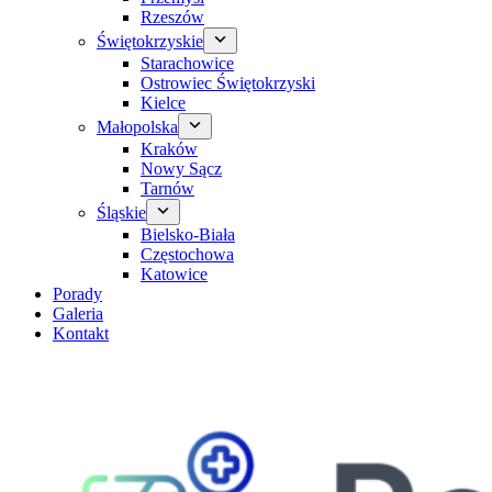
Rzeszów
Świętokrzyskie
Starachowice
Ostrowiec Świętokrzyski
Kielce
Małopolska
Kraków
Nowy Sącz
Tarnów
Śląskie
Bielsko-Biała
Częstochowa
Katowice
Porady
Galeria
Kontakt