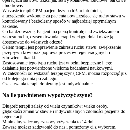
operacjach stawów, takich jak stawy kolanowe, łokciowe, barkowe
i biodrowe.
W czasie terapii CPM pacjent leży na łóżku lub fotelu,
a urządzenie wykonuje za pacjenta powtarzające się ruchy stawu w
kontrolowany i bezbolesny sposób w najbardziej optymalnym
zakresie.
Co bardzo ważne, Pacjent ma pełną kontrolę nad zwiększaniem
zakresu ruchu, czasem trwania terapii w ciągu dnia i może ją
dostosować do własnych odczuć.
Celem terapii jest poprawienie zakresu ruchu stawu, zwiększenie
przepływu krwi oraz poprawa procesów regeneracyjnych i
zdrowienia tkanki.
Zastosowanie tego typu ruchu jest w pełni bezpieczne i jego
działanie jest potwierdzone wieloma badaniami naukowymi.
W zależności od wskazań terapię szyną CPM, można rozpocząć już
od kolejnego dnia po zabiegu.
Czas trwania terapii dobierany jest indywidualnie.
Na ile powinienem wypożyczyć szynę?
Długość terapii zależy od wielu czynników: wieku osoby,
głębokości zmian w stawie i indywidualnych zdolności pacjenta do
regeneracji.
Minimalny zalecany czas wypożyczenia to 14 dni.
Zawsze możesz zadzwonić do nas i pomożemy ci z wyborem.