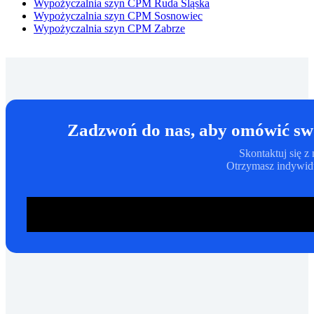
Wypożyczalnia szyn CPM Ruda Śląska
Wypożyczalnia szyn CPM Sosnowiec
Wypożyczalnia szyn CPM Zabrze
Zadzwoń do nas, aby omówić swo
Skontaktuj się 
Otrzymasz indywidu
ZADZWOŃ: 780 623 881