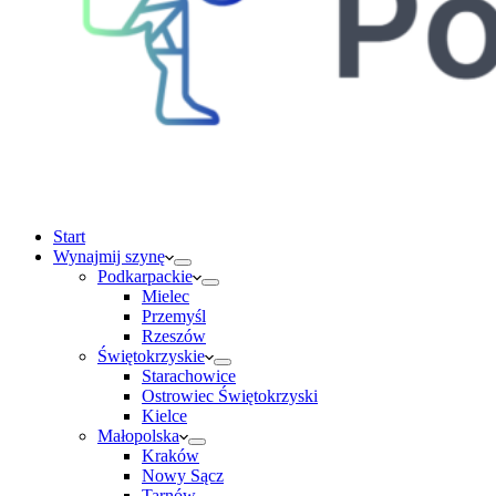
Start
Wynajmij szynę
Podkarpackie
Mielec
Przemyśl
Rzeszów
Świętokrzyskie
Starachowice
Ostrowiec Świętokrzyski
Kielce
Małopolska
Kraków
Nowy Sącz
Tarnów