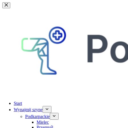
Przejdź
do
treści
Start
Wynajmij szynę
Podkarpackie
Mielec
Przemyśl