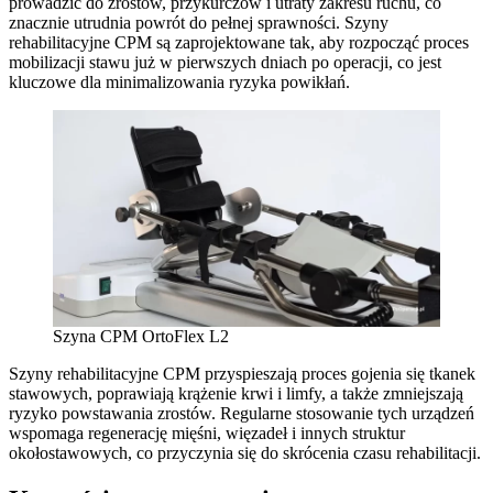
prowadzić do zrostów, przykurczów i utraty zakresu ruchu, co
znacznie utrudnia powrót do pełnej sprawności. Szyny
rehabilitacyjne CPM są zaprojektowane tak, aby rozpocząć proces
mobilizacji stawu już w pierwszych dniach po operacji, co jest
kluczowe dla minimalizowania ryzyka powikłań.
Szyna CPM OrtoFlex L2
Szyny rehabilitacyjne CPM przyspieszają proces gojenia się tkanek
stawowych, poprawiają krążenie krwi i limfy, a także zmniejszają
ryzyko powstawania zrostów. Regularne stosowanie tych urządzeń
wspomaga regenerację mięśni, więzadeł i innych struktur
okołostawowych, co przyczynia się do skrócenia czasu rehabilitacji.