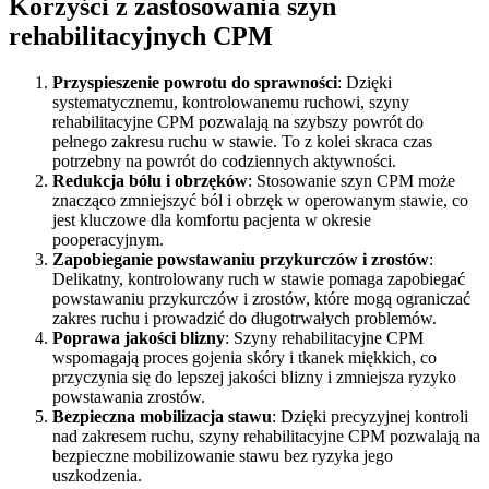
Korzyści z zastosowania szyn
rehabilitacyjnych CPM
Przyspieszenie powrotu do sprawności
: Dzięki
systematycznemu, kontrolowanemu ruchowi, szyny
rehabilitacyjne CPM pozwalają na szybszy powrót do
pełnego zakresu ruchu w stawie. To z kolei skraca czas
potrzebny na powrót do codziennych aktywności.
Redukcja bólu i obrzęków
: Stosowanie szyn CPM może
znacząco zmniejszyć ból i obrzęk w operowanym stawie, co
jest kluczowe dla komfortu pacjenta w okresie
pooperacyjnym.
Zapobieganie powstawaniu przykurczów i zrostów
:
Delikatny, kontrolowany ruch w stawie pomaga zapobiegać
powstawaniu przykurczów i zrostów, które mogą ograniczać
zakres ruchu i prowadzić do długotrwałych problemów.
Poprawa jakości blizny
: Szyny rehabilitacyjne CPM
wspomagają proces gojenia skóry i tkanek miękkich, co
przyczynia się do lepszej jakości blizny i zmniejsza ryzyko
powstawania zrostów.
Bezpieczna mobilizacja stawu
: Dzięki precyzyjnej kontroli
nad zakresem ruchu, szyny rehabilitacyjne CPM pozwalają na
bezpieczne mobilizowanie stawu bez ryzyka jego
uszkodzenia.