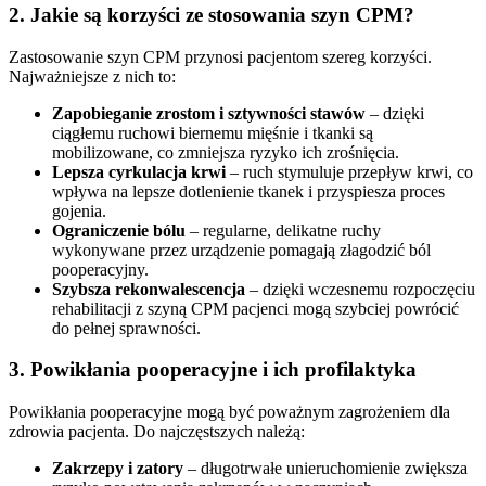
2. Jakie są korzyści ze stosowania szyn CPM?
Zastosowanie szyn CPM przynosi pacjentom szereg korzyści.
Najważniejsze z nich to:
Zapobieganie zrostom i sztywności stawów
– dzięki
ciągłemu ruchowi biernemu mięśnie i tkanki są
mobilizowane, co zmniejsza ryzyko ich zrośnięcia.
Lepsza cyrkulacja krwi
– ruch stymuluje przepływ krwi, co
wpływa na lepsze dotlenienie tkanek i przyspiesza proces
gojenia.
Ograniczenie bólu
– regularne, delikatne ruchy
wykonywane przez urządzenie pomagają złagodzić ból
pooperacyjny.
Szybsza rekonwalescencja
– dzięki wczesnemu rozpoczęciu
rehabilitacji z szyną CPM pacjenci mogą szybciej powrócić
do pełnej sprawności.
3. Powikłania pooperacyjne i ich profilaktyka
Powikłania pooperacyjne mogą być poważnym zagrożeniem dla
zdrowia pacjenta. Do najczęstszych należą:
Zakrzepy i zatory
– długotrwałe unieruchomienie zwiększa