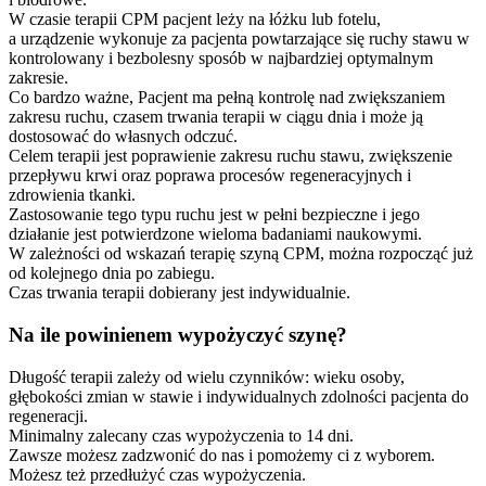
W czasie terapii CPM pacjent leży na łóżku lub fotelu,
a urządzenie wykonuje za pacjenta powtarzające się ruchy stawu w
kontrolowany i bezbolesny sposób w najbardziej optymalnym
zakresie.
Co bardzo ważne, Pacjent ma pełną kontrolę nad zwiększaniem
zakresu ruchu, czasem trwania terapii w ciągu dnia i może ją
dostosować do własnych odczuć.
Celem terapii jest poprawienie zakresu ruchu stawu, zwiększenie
przepływu krwi oraz poprawa procesów regeneracyjnych i
zdrowienia tkanki.
Zastosowanie tego typu ruchu jest w pełni bezpieczne i jego
działanie jest potwierdzone wieloma badaniami naukowymi.
W zależności od wskazań terapię szyną CPM, można rozpocząć już
od kolejnego dnia po zabiegu.
Czas trwania terapii dobierany jest indywidualnie.
Na ile powinienem wypożyczyć szynę?
Długość terapii zależy od wielu czynników: wieku osoby,
głębokości zmian w stawie i indywidualnych zdolności pacjenta do
regeneracji.
Minimalny zalecany czas wypożyczenia to 14 dni.
Zawsze możesz zadzwonić do nas i pomożemy ci z wyborem.
Możesz też przedłużyć czas wypożyczenia.