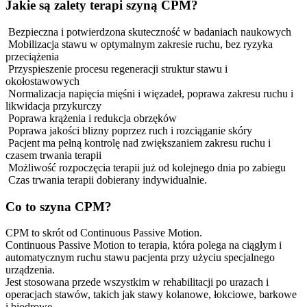
Jakie są zalety terapi szyną CPM?
Bezpieczna i potwierdzona skuteczność w badaniach naukowych
Mobilizacja stawu w optymalnym zakresie ruchu, bez ryzyka
przeciążenia
Przyspieszenie procesu regeneracji struktur stawu i
okołostawowych
Normalizacja napięcia mięśni i więzadeł, poprawa zakresu ruchu i
likwidacja przykurczy
Poprawa krążenia i redukcja obrzęków
Poprawa jakości blizny poprzez ruch i rozciąganie skóry
Pacjent ma pełną kontrolę nad zwiększaniem zakresu ruchu i
czasem trwania terapii
Możliwość rozpoczęcia terapii już od kolejnego dnia po zabiegu
Czas trwania terapii dobierany indywidualnie.
Co to szyna CPM?
CPM to skrót od Continuous Passive Motion.
Continuous Passive Motion to terapia, która polega na ciągłym i
automatycznym ruchu stawu pacjenta przy użyciu specjalnego
urządzenia.
Jest stosowana przede wszystkim w rehabilitacji po urazach i
operacjach stawów, takich jak stawy kolanowe, łokciowe, barkowe
i biodrowe.