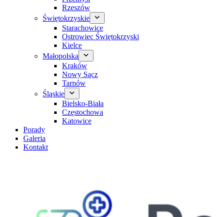
Rzeszów
Świętokrzyskie
Starachowice
Ostrowiec Świętokrzyski
Kielce
Małopolska
Kraków
Nowy Sącz
Tarnów
Śląskie
Bielsko-Biała
Częstochowa
Katowice
Porady
Galeria
Kontakt