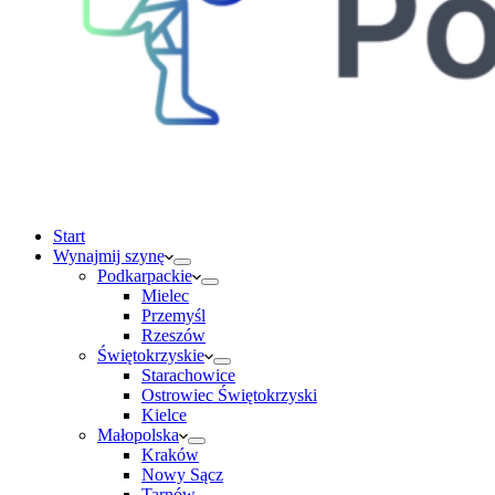
Start
Wynajmij szynę
Podkarpackie
Mielec
Przemyśl
Rzeszów
Świętokrzyskie
Starachowice
Ostrowiec Świętokrzyski
Kielce
Małopolska
Kraków
Nowy Sącz
Tarnów