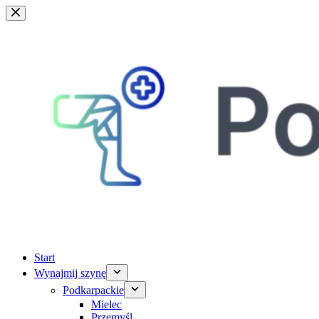
Przejdź
do
treści
Start
Wynajmij szynę
Podkarpackie
Mielec
Przemyśl