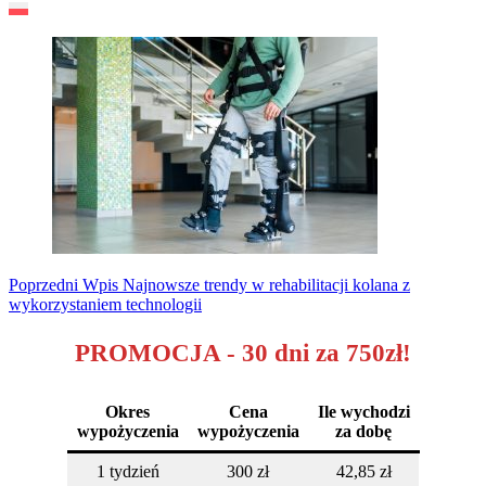
Poprzedni
Wpis
Najnowsze trendy w rehabilitacji kolana z
wykorzystaniem technologii
PROMOCJA - 30 dni za 750zł!
Okres
Cena
Ile wychodzi
wypożyczenia
wypożyczenia
za dobę
1 tydzień
300 zł
42,85 zł