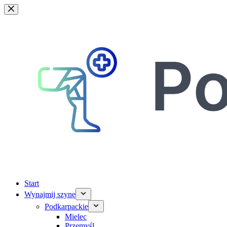
Przejdź
do
treści
Start
Wynajmij szynę
Podkarpackie
Mielec
Przemyśl