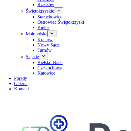
Rzeszów
Świętokrzyskie
Starachowice
Ostrowiec Świętokrzyski
Kielce
Małopolska
Kraków
Nowy Sącz
Tarnów
Śląskie
Bielsko-Biała
Częstochowa
Katowice
Porady
Galeria
Kontakt