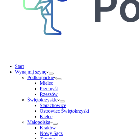
Start
Wynajmij szynę
Podkarpackie
Mielec
Przemyśl
Rzeszów
Świętokrzyskie
Starachowice
Ostrowiec Świętokrzyski
Kielce
Małopolska
Kraków
Nowy Sącz
Tarnów