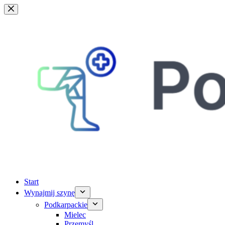
Przejdź
do
treści
Start
Wynajmij szynę
Podkarpackie
Mielec
Przemyśl