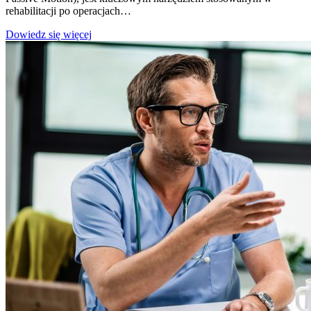
rehabilitacji po operacjach…
Szyna
Dowiedz się więcej
rehabilitacyjna
–
najczęstsze
błędy
w
korzystaniu