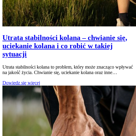
Utrata stabilności kolana – chwianie się,
uciekanie kolana i co robić w takiej
sytuacji
Utrata stabilności kolana to problem, który może znacząco wpływać
na jakość życia. Chwianie się, uciekanie kolana oraz inne…
Utrata
Dowiedz się więcej
stabilności
kolana
–
chwianie
się,
uciekanie
kolana
i
co