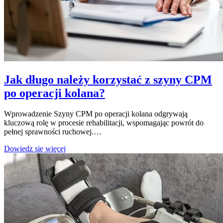
Jak długo należy korzystać z szyny CPM
po operacji kolana?
Wprowadzenie Szyny CPM po operacji kolana odgrywają
kluczową rolę w procesie rehabilitacji, wspomagając powrót do
pełnej sprawności ruchowej.…
Jak
Dowiedz się więcej
długo
należy
korzystać
z
szyny
CPM
po
operacji