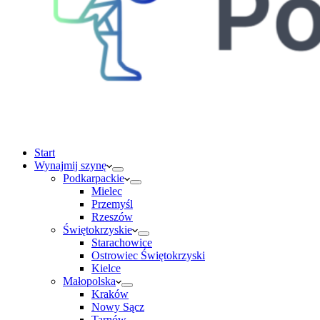
Start
Wynajmij szynę
Podkarpackie
Mielec
Przemyśl
Rzeszów
Świętokrzyskie
Starachowice
Ostrowiec Świętokrzyski
Kielce
Małopolska
Kraków
Nowy Sącz
Tarnów