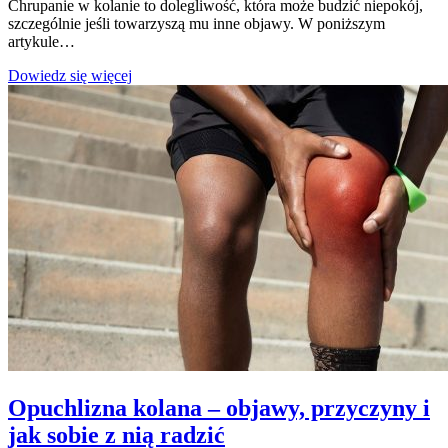
Chrupanie w kolanie to dolegliwość, która może budzić niepokój,
szczególnie jeśli towarzyszą mu inne objawy. W poniższym
artykule…
Trzaski
Dowiedz się więcej
i
chrupanie
w
kolanie
–
co
oznaczają
i
kiedy
wymagają
konsultacji
Opuchlizna kolana – objawy, przyczyny i
jak sobie z nią radzić