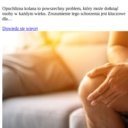
Opuchlizna kolana to powszechny problem, który może dotknąć
osoby w każdym wieku. Zrozumienie tego schorzenia jest kluczowe
dla…
Opuchlizna
Dowiedz się więcej
kolana
–
objawy,
przyczyny
i
jak
sobie
z
nią
radzić