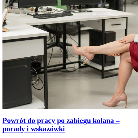
to
jest,
jak
działa
i
kiedy
jest
stosowana
Powrót do pracy po zabiegu kolana –
porady i wskazówki