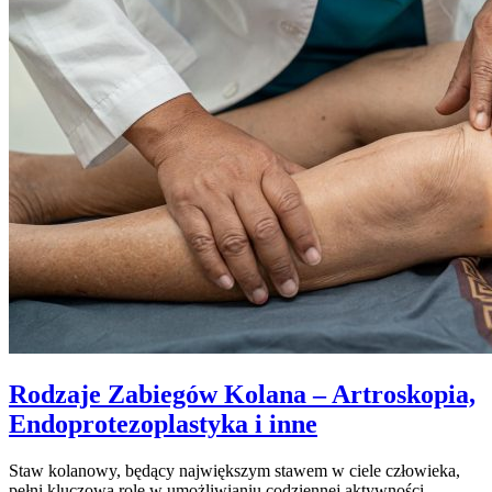
Rodzaje Zabiegów Kolana – Artroskopia,
Endoprotezoplastyka i inne
Staw kolanowy, będący największym stawem w ciele człowieka,
pełni kluczową rolę w umożliwianiu codziennej aktywności