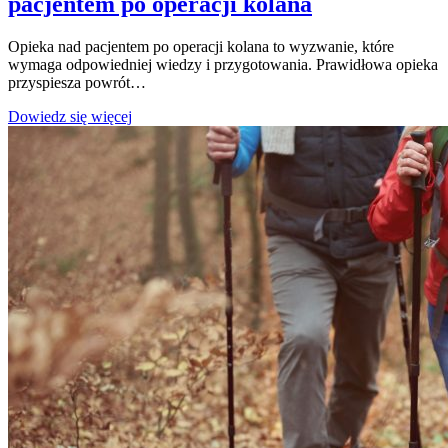
pacjentem po operacji kolana
Opieka nad pacjentem po operacji kolana to wyzwanie, które
wymaga odpowiedniej wiedzy i przygotowania. Prawidłowa opieka
przyspiesza powrót…
Poradnik
Dowiedz się więcej
dla
osób
opiekujących
się
pacjentem
po
operacji
kolana