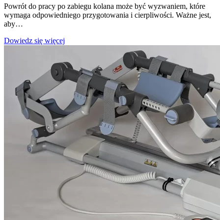
Powrót do pracy po zabiegu kolana może być wyzwaniem, które
wymaga odpowiedniego przygotowania i cierpliwości. Ważne jest,
aby…
Powrót
Dowiedz się więcej
do
pracy
po
zabiegu
kolana
–
porady
i
wskazówki