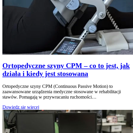
Ortopedyczne szyny CPM – co to jest, jak
działa i kiedy jest stosowana
Ortopedyczne szyny CPM (Continuous Passive Motion) to
zaawansowane urządzenia medyczne stosowane w rehabilitacji
stawów. Pomagają w przywracaniu ruchomości…
Ortopedyczne
Dowiedz się więcej
szyny
CPM
–
co