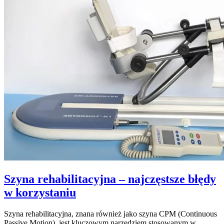
jak
sobie
z
nim
radzić
Szyna rehabilitacyjna – najczęstsze błędy
w korzystaniu
Szyna rehabilitacyjna, znana również jako szyna CPM (Continuous
Passive Motion), jest kluczowym narzędziem stosowanym w