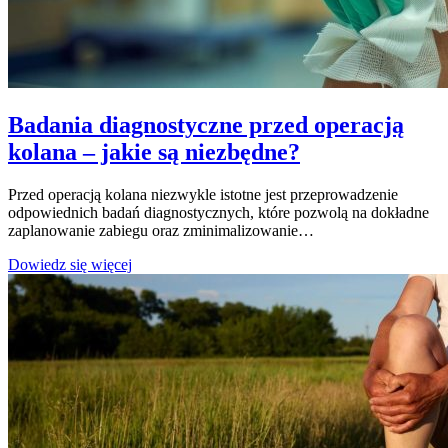
Badania diagnostyczne przed operacją
kolana – jakie są niezbędne?
Przed operacją kolana niezwykle istotne jest przeprowadzenie
odpowiednich badań diagnostycznych, które pozwolą na dokładne
zaplanowanie zabiegu oraz zminimalizowanie…
Badania
Dowiedz się więcej
diagnostyczne
przed
operacją
kolana
–
jakie
są
niezbędne?