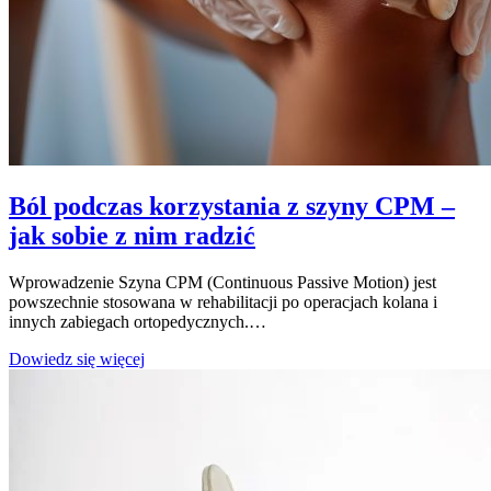
Ból podczas korzystania z szyny CPM –
jak sobie z nim radzić
Wprowadzenie Szyna CPM (Continuous Passive Motion) jest
powszechnie stosowana w rehabilitacji po operacjach kolana i
innych zabiegach ortopedycznych.…
Ból
Dowiedz się więcej
podczas
korzystania
z
szyny
CPM
–