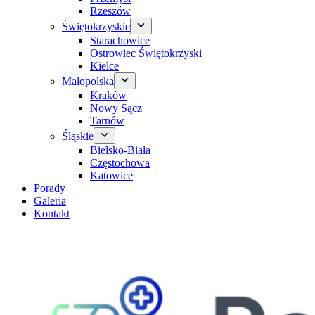
Rzeszów
Świętokrzyskie
Starachowice
Ostrowiec Świętokrzyski
Kielce
Małopolska
Kraków
Nowy Sącz
Tarnów
Śląskie
Bielsko-Biała
Częstochowa
Katowice
Porady
Galeria
Kontakt