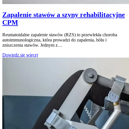
Zapalenie stawów a szyny rehabilitacyjne
CPM
Reumatoidalne zapalenie stawów (RZS) to przewlekła choroba
autoimmunologiczna, która prowadzi do zapalenia, bólu i
zniszczenia stawów. Jednym z…
Zapalenie
Dowiedz się więcej
stawów
a
szyny
rehabilitacyjne
CPM