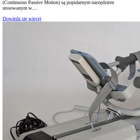
(Continuous Passive Motion) są popularnym narzędziem
stosowanym w…
Czy
Dowiedz się więcej
warto
inwestować
w
zakup
urządzenia
rehabilitacyjnego
–
szyny
CPM