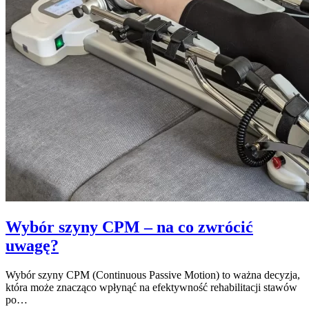
kolana?
Wybór szyny CPM – na co zwrócić
uwagę?
Wybór szyny CPM (Continuous Passive Motion) to ważna decyzja,
która może znacząco wpłynąć na efektywność rehabilitacji stawów
po…