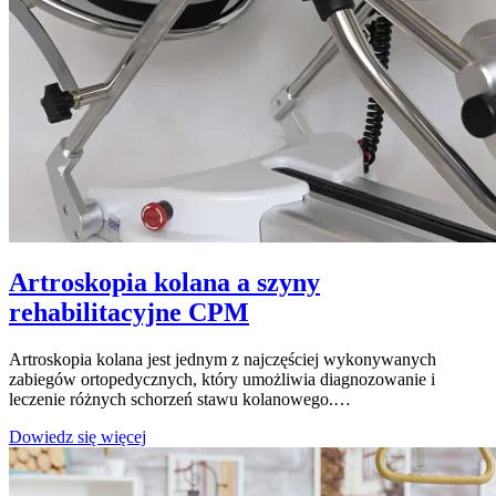
Artroskopia kolana a szyny
rehabilitacyjne CPM
Artroskopia kolana jest jednym z najczęściej wykonywanych
zabiegów ortopedycznych, który umożliwia diagnozowanie i
leczenie różnych schorzeń stawu kolanowego.…
Artroskopia
Dowiedz się więcej
kolana
a
szyny