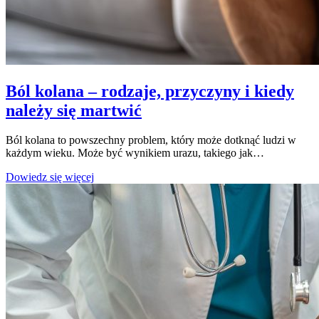
Ból kolana – rodzaje, przyczyny i kiedy
należy się martwić
Ból kolana to powszechny problem, który może dotknąć ludzi w
każdym wieku. Może być wynikiem urazu, takiego jak…
Ból
Dowiedz się więcej
kolana
–
rodzaje,
przyczyny
i
kiedy
należy
się
martwić