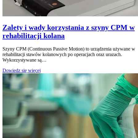
Zalety i wady korzystania z szyny CPM w
rehabilitacji kolana
Szyny CPM (Continuous Passive Motion) to urządzenia używane w
rehabilitacji stawów kolanowych po operacjach oraz urazach.
Wykorzystywane są…
Zalety
Dowiedz się więcej
i
wady
korzystania
z
szyny
CPM
w
rehabilitacji
kolana