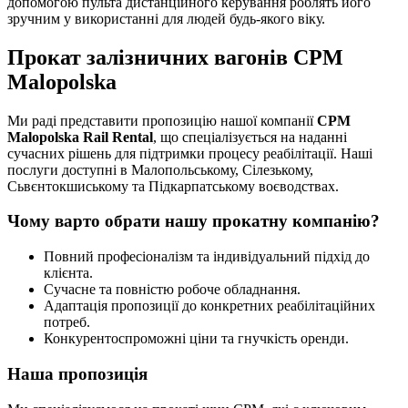
допомогою пульта дистанційного керування роблять його
зручним у використанні для людей будь-якого віку.
Прокат залізничних вагонів CPM
Malopolska
Ми раді представити пропозицію нашої компанії
CPM
Malopolska Rail Rental
, що спеціалізується на наданні
сучасних рішень для підтримки процесу реабілітації. Наші
послуги доступні в Малопольському, Сілезькому,
Сьвєнтокшиському та Підкарпатському воєводствах.
Чому варто обрати нашу прокатну компанію?
Повний професіоналізм та індивідуальний підхід до
клієнта.
Сучасне та повністю робоче обладнання.
Адаптація пропозиції до конкретних реабілітаційних
потреб.
Конкурентоспроможні ціни та гнучкість оренди.
Наша пропозиція