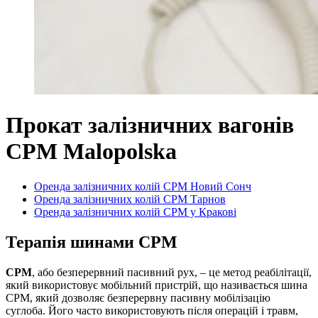
Прокат залізничних вагонів
CPM Malopolska
Оренда залізничних колій CPM Новий Сонч
Оренда залізничних колій CPM Тарнов
Оренда залізничних колій CPM у Кракові
Терапія шинами CPM
CPM
, або безперервний пасивний рух, – це метод реабілітації,
який використовує мобільний пристрій, що називається шина
CPM, який дозволяє безперервну пасивну мобілізацію
суглоба. Його часто використовують після операцій і травм,