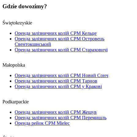
Gdzie dowozimy?
Świętokrzyskie
Оренда залізничних колій CPM Кельце
Оренда залізничних колій CPM Островець
Свентокшиський
Оренда залізничних колій CPM Стараховичі
Małopolska
Оренда залізничних колій CPM Новий Сонч
Оренда залізничних колій CPM Тарнов
Оренда залізничних колій CPM у Кракові
Podkarpackie
Оренда залізничних колій CPM Жешув
Оренда залізничних колій CPM Перемишль
Оренда рейок CPM Mielec