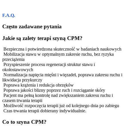
F.A.Q.
Często zadawane pytania
Jakie są zalety terapi szyną CPM?
Bezpieczna i potwierdzona skuteczność w badaniach naukowych
Mobilizacja stawu w optymalnym zakresie ruchu, bez ryzyka
przeciążenia
Przyspieszenie procesu regeneracji struktur stawu i
okołostawowych
Normalizacja napięcia mięśni i więzadeł, poprawa zakresu ruchu i
likwidacja przykurczy
Poprawa krążenia i redukcja obrzęków
Poprawa jakości blizny poprzez ruch i rozciąganie skóry
Pacjent ma pełną kontrolę nad zwiększaniem zakresu ruchu i
czasem trwania terapii
Możliwość rozpoczęcia terapii już od kolejnego dnia po zabiegu
Czas trwania terapii dobierany indywidualnie.
Co to szyna CPM?