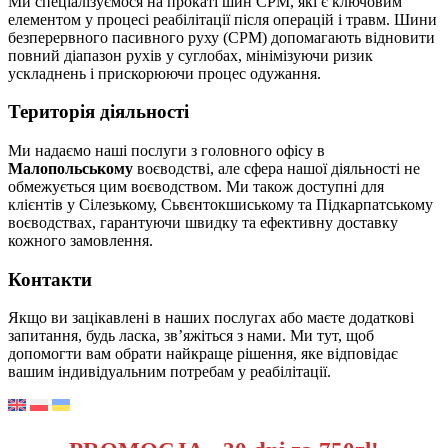
Ми спеціалізуємося на прокаті шин CPM, які є ключовим
елементом у процесі реабілітації після операцій і травм. Шини
безперервного пасивного руху (CPM) допомагають відновити
повний діапазон рухів у суглобах, мінімізуючи ризик
ускладнень і прискорюючи процес одужання.
Територія діяльності
Ми надаємо наші послуги з головного офісу в
Малопольському
воєводстві, але сфера нашої діяльності не
обмежується цим воєводством. Ми також доступні для
клієнтів у Сілезькому, Сьвєнтокшиському та Підкарпатському
воєводствах, гарантуючи швидку та ефективну доставку
кожного замовлення.
Контакти
Якщо ви зацікавлені в наших послугах або маєте додаткові
запитання, будь ласка, зв’яжіться з нами. Ми тут, щоб
допомогти вам обрати найкраще рішення, яке відповідає
вашим індивідуальним потребам у реабілітації.