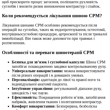
щоб прискорити процес загоєння, поліпшити рухливість
суглобів і знизити ризик виникнення контрактур і спайок.
Коли рекомендується лікування шиною CPM?
Лікування шинами CPM особливо рекомендується після
операцій на суглобах, таких як ендопротезування, остеотомії,
внутрішньосуглобові процедури, артроскопії та після тривалої
іммобілізації. Він також може допомогти при травмах і
розтягненнях.
Особливості та переваги шинотерапії CPM
Безпека для зв’язок і суглобової капсули:
Шина CPM
запобігає пошкодженню завдяки контрольованому руху.
Універсальне використання:
можна використовувати
після різних операцій і в домашніх умовах.
Персоналізація:
адаптація до лівої та правої ноги та
індивідуальної анатомії пацієнта.
Інтуїтивне управління:
регульований діапазон руху,
швидкість і час паузи.
Ефективність:
Покращення роботи м’язів, запобігання
набряків, живлення тканин і полегшення контрактур.
Комфорт використання:
Безперервна, безболісна