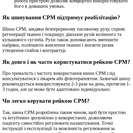
робота пристрою дозволяє комфортно використовувати
його в домашніх умовах.
Як шинування CPM підтримує реабілітацію?
Шина CPM, завдяки безперервному пасивному руху, сприяє
регенерації тканин і покращує діапазон рухів колінного та
кульшового суглоба. Рухи також допомагають зменшити
набряки, поліпшити живлення тканин і знизити ризик
утворення спайок і контрактур.
Як довго і як часто користуватися рейкою CPM?
Про тривалість і частоту використання шини CPM слід
консультуватися з лікарем або фізіотерапевтом. Зазвичай шину
рекомендується використовувати 2-3 рази на день, протягом 1-
3 годин, але це може бути адаптовано індивідуально.
Чи легко керувати рейкою CPM?
Так, шина CPM розроблена таким чином, щоб бути простою
та інтуїтивно зрозумілою у використанні, дозволяючи
пацієнту самостійно регулювати налаштування. Точні
інструкції з експлуатації та можливість регулювання за