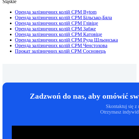
Śląskie
Оренда залізничних колій CPM Bytom
Оренда залізничних колій CPM Більсько-Бяла
Оренда залізничних колій CPM Глівіце
Оренда залізничних колій CPM Забже
Оренда залізничних колій CPM Катовіце
Оренда залізничних колій CPM Руда Шльонська
Оренда залізничних колій CPM Ченстохова
Прокат залізничних колій CPM Сосновець
Zadzwoń do nas, aby omówić swo
Skontaktuj się 
Otrzymasz indywidu
ZADZWOŃ: 780 623 881