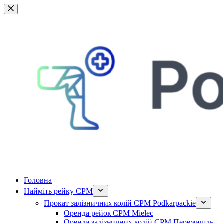
Перейти
до
вмісту
Головна
Найміть рейку CPM
Прокат залізничних колій CPM Podkarpackie
Оренда рейок CPM Mielec
Оренда залізничних колій CPM Перемишль