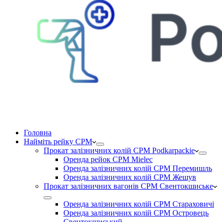
Головна
Найміть рейку CPM
Прокат залізничних колій CPM Podkarpackie
Оренда рейок CPM Mielec
Оренда залізничних колій CPM Перемишль
Оренда залізничних колій CPM Жешув
Прокат залізничних вагонів CPM Свентокшиське
Оренда залізничних колій CPM Стараховичі
Оренда залізничних колій CPM Островець
Свентокшиський