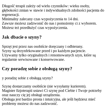
Długość terapii zależy od wielu czynników: wieku osoby,
głębokości zmian w stawie i indywidualnych zdolności pacjenta do
regeneracji.
Minimalny zalecany czas wypożyczenia to 14 dni.
Zawsze możesz zadzwonić do nas i pomożemy ci z wyborem.
Możesz też przedłużyć czas wypożyczenia.
Jak dbacie o szyny?
Sprzęt jest przez nas osobiście doręczany i odbierany.
Szyny są dezynfekowane przed i po każdym pacjencie.
Używamy tylko oryginalnych i renomowanych szyn, które są
regularnie serwisowane i konserwowane.
Czy poradzę sobie z obsługą szyny?
y poradzę sobie z obsługą szyny?
Szynę dostarczamy osobiście (nie wysyłamy kurierem).
Magister fizjoterapii ustawi Ci szynę pod Ciebie i Twoje potrzeby
oraz nauczy cię jej obsługi urządzenia.
Obsługa jest bardzo prosta i intuicyjna, ale jeśli będziesz mieć
problemy możesz do nas zadzwonić.