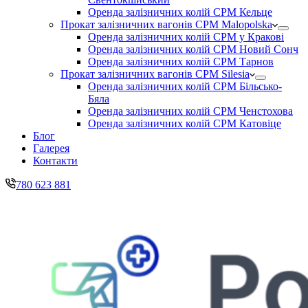
Оренда залізничних колій CPM Кельце
Прокат залізничних вагонів CPM Malopolska
Оренда залізничних колій CPM у Кракові
Оренда залізничних колій CPM Новий Сонч
Оренда залізничних колій CPM Тарнов
Прокат залізничних вагонів CPM Silesia
Оренда залізничних колій CPM Більсько-
Бяла
Оренда залізничних колій CPM Ченстохова
Оренда залізничних колій CPM Катовіце
Блог
Галерея
Контакти
780 623 881