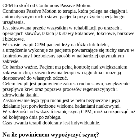
CPM to skrót od Continuous Passive Motion.
Continuous Passive Motion to terapia, która polega na ciągłym i
automatycznym ruchu stawu pacjenta przy użyciu specjalnego
urządzenia.
Jest stosowana przede wszystkim w rehabilitacji po urazach i
operacjach stawów, takich jak stawy kolanowe, łokciowe, barkowe
i biodrowe.
W czasie terapii CPM pacjent leży na łóżku lub fotelu,
a urządzenie wykonuje za pacjenta powtarzające się ruchy stawu w
kontrolowany i bezbolesny sposób w najbardziej optymalnym
zakresie.
Co bardzo ważne, Pacjent ma pełną kontrolę nad zwiększaniem
zakresu ruchu, czasem trwania terapii w ciągu dnia i może ją
dostosować do własnych odczuć.
Celem terapii jest poprawienie zakresu ruchu stawu, zwiększenie
przepływu krwi oraz poprawa procesów regeneracyjnych i
zdrowienia tkanki.
Zastosowanie tego typu ruchu jest w pełni bezpieczne i jego
działanie jest potwierdzone wieloma badaniami naukowymi.
W zależności od wskazań terapię szyną CPM, można rozpocząć już
od kolejnego dnia po zabiegu.
Czas trwania terapii dobierany jest indywidualnie.
Na ile powinienem wypożyczyć szynę?